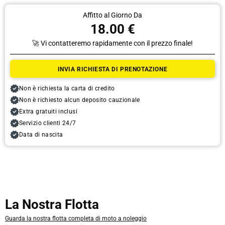
Affitto al Giorno Da
18.00 €
🚀 Vi contatteremo rapidamente con il prezzo finale!
Ritiro
INVIA RICHIESTA DI PRENOTAZIONE
Data
Non è richiesta la carta di credito
Non è richiesto alcun deposito cauzionale
Extra gratuiti inclusi
Tempo
Servizio clienti 24/7
Data di nascita
Consegna
La Nostra Flotta
Data
Guarda la nostra flotta completa di moto a noleggio