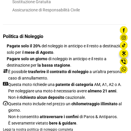
Sostituzione Gratuita
Assicurazione di Responsabilità Civile
Politica di Noleggio
Pagate solo il 20%
del noleggio in anticipo e il resto a destinazione
solo per il
mese di Agosto
.
⋮
✕
Pagare solo un giorno
di noleggio in anticipo e il resto a
destinazione per
la bassa stagione
.
È possibile
trasferire il contratto di noleggio
a un'altra persona in
caso di annullamento.
Questa moto richiede una
patente di categoria
AM, A1, A2 o A.
Per noleggiare una moto è necessario avere
almeno 21 anni
.
Non è
richiesto alcun deposito
cauzionale.
Questa moto include nel prezzo un
chilometraggio illimitato
al
giorno.
Non è consentito
attraversare i confini
di Paros & Antiparos.
È severamente vietato
bere & guidare
.
Leggi la nostra politica di noleggio completa