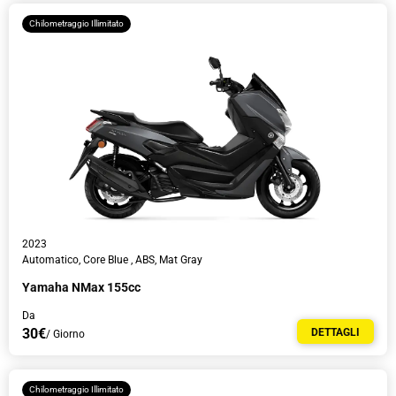
Chilometraggio Illimitato
Accetto l'informativa
Sulla Privacy
.
Desidero ricevere una newsletter con notizie, guide turistiche e sconti.
2023
Αutomatico, Core Blue , ABS, Mat Gray
Yamaha NMax 155cc
Da
30€
DETTAGLI
/ Giorno
Chilometraggio Illimitato