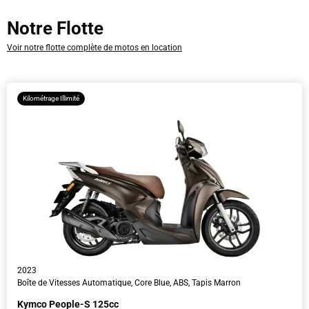
Dépôt
Notre Flotte
Date
Voir notre flotte complète de motos en location
L'heure
Kilométrage Illimité
Informations sur le conducteur
2023
Boîte de Vitesses Automatique, Core Blue, ABS, Tapis Marron
Kymco People-S 125cc