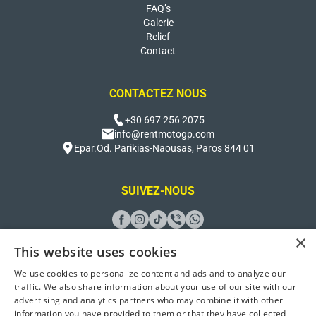
FAQ’s
Galerie
Relief
Contact
CONTACTEZ NOUS
+30 697 256 2075
info@rentmotogp.com
Epar.Od. Parikias-Naousas, Paros 844 01
SUIVEZ-NOUS
×
This website uses cookies
We use cookies to personalize content and ads and to analyze our
Conçu et développé par
Better Host
traffic. We also share information about your use of our site with our
advertising and analytics partners who may combine it with other
2026 Rent Moto GP Paros. Tous droits réservés
information you have provided to them or that they have collected