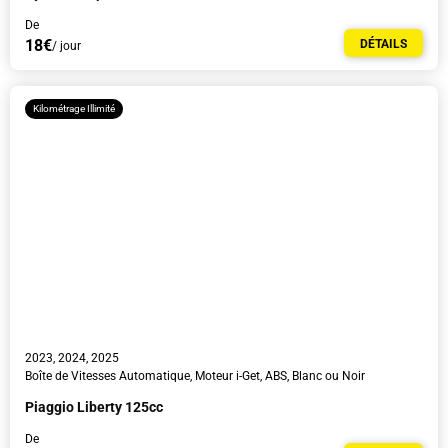
De
18€
DÉTAILS
/ jour
Kilométrage Illimité
J'accepte la
politique de confidentialité.
Je souhaite recevoir des newsletters avec des actualités, des guides touristiques et des
réductions.
2023, 2024, 2025
Boîte de Vitesses Automatique, Moteur i-Get, ABS, Blanc ou Noir
Piaggio Liberty 125cc
De