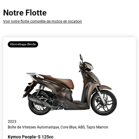
Dépôt
Notre Flotte
Date
Voir notre flotte complète de motos en location
L'heure
Kilométrage Illimité
Informations sur le conducteur
2023
Boîte de Vitesses Automatique, Core Blue, ABS, Tapis Marron
Kymco People-S 125cc