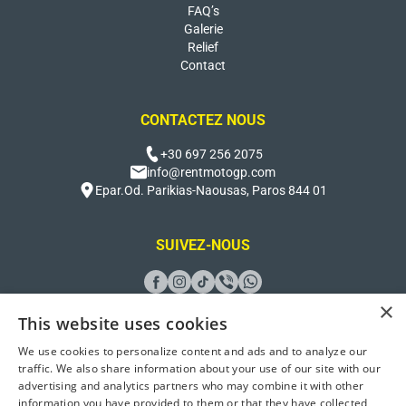
FAQ’s
Galerie
Relief
Contact
CONTACTEZ NOUS
+30 697 256 2075
info@rentmotogp.com
Epar.Od. Parikias-Naousas, Paros 844 01
SUIVEZ-NOUS
×
This website uses cookies
We use cookies to personalize content and ads and to analyze our
Conçu et développé par
Better Host
traffic. We also share information about your use of our site with our
advertising and analytics partners who may combine it with other
2026 Rent Moto GP Paros. Tous droits réservés
information you have provided to them or that they have collected