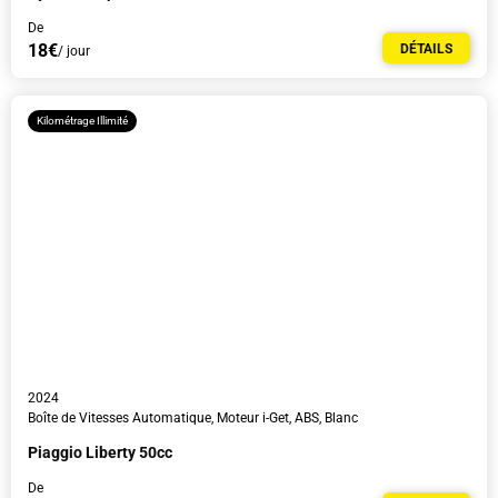
De
18€
DÉTAILS
/ jour
Kilométrage Illimité
J'accepte la
politique de confidentialité.
Je souhaite recevoir des newsletters avec des actualités, des guides touristiques et des
réductions.
2024
Boîte de Vitesses Automatique, Moteur i-Get, ABS, Blanc
Piaggio Liberty 50cc
De