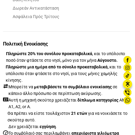
Δωρεάν Αντικατάσταση
Ασφάλεια Πρός Τρίτους
Πολιτική Ενοικίασης
Πληρώστε 20% του συνόλου προκαταβολικά
, και το υπόλοιπο
ποσό όταν φτάσετε στο νησί, μόνο για τον μήνα
Αύγουστο.
Πληρώστε μια ημέρα από το σύνολο προκαταβολικά,
και το
υπόλοιπο όταν φτάσετε στο νησί, για τους μήνες χαμηλής
κίνησης.
⋮
✕
Μπορείτε να
μεταβιβάσετε το συμβόλαιο ενοικίασης
σε
κάποιο άλλο πρόσωπο σε περίπτωση ακύρωσης.
Αυτή η μηχανή σκούτερ χρειάζεται
δίπλωμα κατηγορίας
AM,
A1, A2, or A.
Θα πρέπει να είστε τουλάχιστον
21 ετών
για να νοικιάσετε το
σκούτερ αυτό.
Δεν χρειάζεται
εγγύηση
.
Το συμβόλαιό σας περιλαμβάνει
απεριόριστα χιλιόμετρα