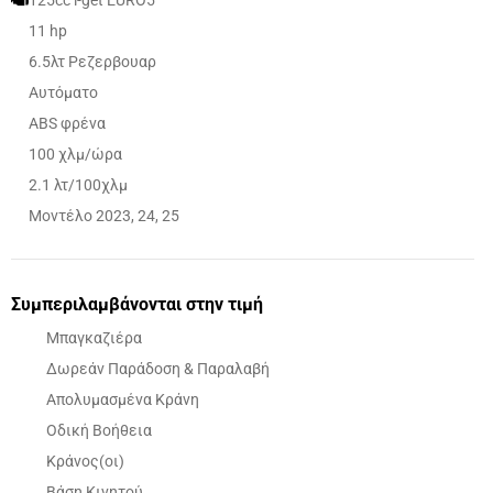
125cc i-get EURO5
11 hp
6.5λτ Ρεζερβουαρ
Αυτόματο
ABS φρένα
100 χλμ/ώρα
2.1 λτ/100χλμ
Μοντέλο 2023, 24, 25
Συμπεριλαμβάνονται στην τιμή
Μπαγκαζιέρα
Δωρεάν Παράδοση & Παραλαβή
Απολυμασμένα Κράνη
Οδική Βοήθεια
Κράνος(οι)
Βάση Κινητού