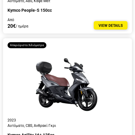
Αυτόματο, ABS, Καφέ Ματ
Kymco People-S 150cc
Από
20€
VIEW DETAILS
/ ημέρα
Απεριόριστα Χιλιόμετρα
2023
Αυτόματο, CBS, Ανθρακί Γκρι