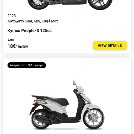
2023
Αυτόματο Gear, ABS, Καφέ Ματ
Kymco People-S 125cc
Από
18€
VIEW DETAILS
/ ημέρα
Απεριόριστα Χιλιόμετρα
Συμφωνώ με την
Πολιτική Απορρήτου
.
Θα ήθελα να λαμβάνω ενημερωτικά email με νέα, ταξιδιωτικούς οδηγούς και
προσφορές.