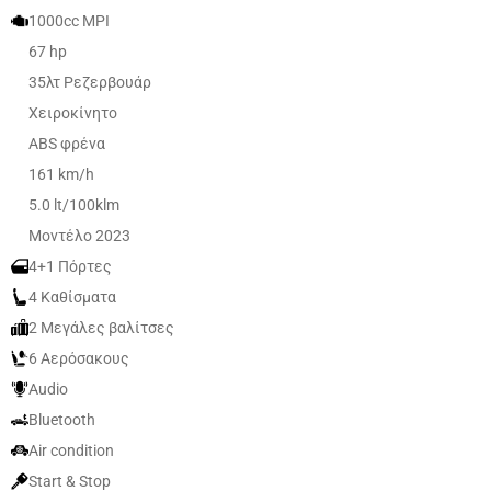
1000cc MPI
67 hp
35λτ Ρεζερβουάρ
Χειροκίνητο
ABS φρένα
161 km/h
5.0 lt/100klm
Μοντέλο 2023
4+1 Πόρτες
4 Καθίσματα
2 Μεγάλες βαλίτσες
6 Αερόσακους
Audio
Bluetooth
Air condition
Start & Stop