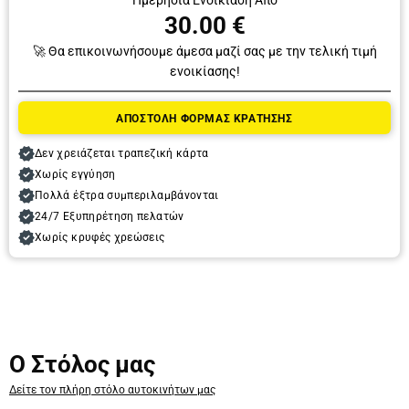
Ημερήσια Ενοικίαση Από
30.00 €
🚀 Θα επικοινωνήσουμε άμεσα μαζί σας με την τελική τιμή
ενοικίασης!
Παραλαβή
ΑΠΟΣΤΟΛΗ ΦΟΡΜΑΣ ΚΡΑΤΗΣΗΣ
Ημερομηνία
Δεν χρειάζεται τραπεζική κάρτα
Χωρίς εγγύηση
Πολλά έξτρα συμπεριλαμβάνονται
Ώρα
24/7 Εξυπηρέτηση πελατών
Χωρίς κρυφές χρεώσεις
Παράδοση
Ο Στόλος μας
Ημερομηνία
Δείτε τον πλήρη στόλο αυτοκινήτων μας