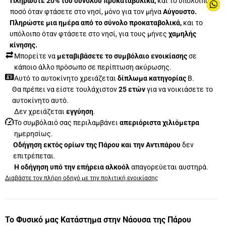
Πληρώστε 20% του συνόλου προκαταβολικά,
και το υπόλοιπο
ποσό όταν φτάσετε στο νησί, μόνο για τον μήνα
Αύγουστο.
Πληρώστε μια ημέρα από το σύνολο προκαταβολικά,
και το
υπόλοιπο όταν φτάσετε στο νησί, για τους μήνες
χαμηλής
κίνησης.
Μπορείτε να
μεταβιβάσετε το συμβόλαιο ενοικίασης
σε
κάποιο άλλο πρόσωπο σε περίπτωση ακύρωσης.
Αυτό το αυτοκίνητο χρειάζεται
δίπλωμα κατηγορίας
Β.
Θα πρέπει να είστε τουλάχιστον
25 ετών
για να νοικιάσετε το
αυτοκίνητο αυτό.
Δεν χρειάζεται
εγγύηση
.
Το συμβόλαιό σας περιλαμβάνει
απεριόριστα χιλιόμετρα
ημερησίως.
Οδήγηση εκτός ορίων της Πάρου και την Αντιπάρου
δεν
επιτρέπεται.
Η οδήγηση υπό την επήρεια αλκοόλ
απαγορεύεται αυστηρά.
Διαβάστε τον πλήρη οδηγό με την πολιτική ενοικίασης
Το Φυσικό μας Κατάστημα στην Νάουσα της Πάρου