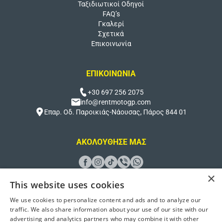
Ταξιδιωτικοί Οδηγοί
FAQ’s
Γκαλερί
Σχετικά
Επικοινωνία
ΕΠΙΚΟΙΝΩΝΙΑ
+30 697 256 2075
info@rentmotogp.com
Επαρ. Οδ. Παροικιάς-Νάουσας, Πάρος 844 01
ΑΚΟΛΟΥΘΗΣΕ ΜΑΣ
×
This website uses cookies
We use cookies to personalize content and ads and to analyze our
Σχεδιασμός και ανάπτυξη από
Better Host
traffic. We also share information about your use of our site with our
advertising and analytics partners who may combine it with other
© 2026 Rent Moto GP Paros. Όλα τα δικαιώματα διατηρούνται