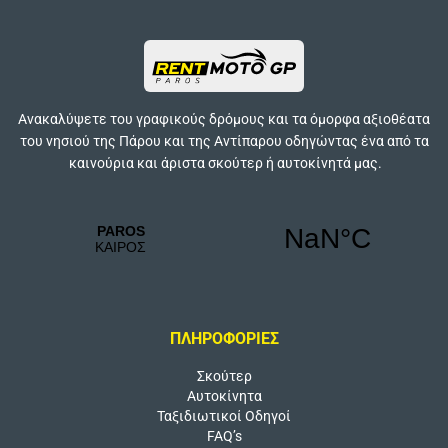
Ανακαλύψετε του γραφικούς δρόμους και τα όμορφα αξιοθέατα
του νησιού της Πάρου και της Αντίπαρου οδηγώντας ένα από τα
καινούρια και άριστα σκούτερ ή αυτοκίνητά μας.
Συμφωνώ με την
Πολιτική Απορρήτου
.
Θα ήθελα να λαμβάνω ενημερωτικά email με νέα, ταξιδιωτικούς οδηγούς και
προσφορές.
ΠΛΗΡΟΦΟΡΙΕΣ
Σκούτερ
Αυτοκίνητα
Ταξιδιωτικοί Οδηγοί
FAQ’s