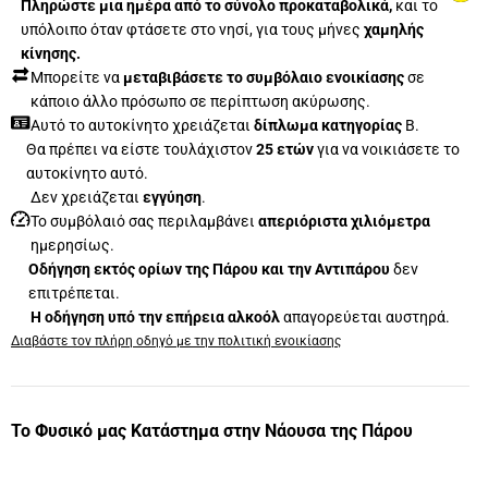
Πληρώστε μια ημέρα από το σύνολο προκαταβολικά,
και το
υπόλοιπο όταν φτάσετε στο νησί, για τους μήνες
χαμηλής
κίνησης.
Μπορείτε να
μεταβιβάσετε το συμβόλαιο ενοικίασης
σε
κάποιο άλλο πρόσωπο σε περίπτωση ακύρωσης.
Αυτό το αυτοκίνητο χρειάζεται
δίπλωμα κατηγορίας
Β.
Θα πρέπει να είστε τουλάχιστον
25 ετών
για να νοικιάσετε το
αυτοκίνητο αυτό.
Δεν χρειάζεται
εγγύηση
.
Το συμβόλαιό σας περιλαμβάνει
απεριόριστα χιλιόμετρα
ημερησίως.
Οδήγηση εκτός ορίων της Πάρου και την Αντιπάρου
δεν
επιτρέπεται.
Η οδήγηση υπό την επήρεια αλκοόλ
απαγορεύεται αυστηρά.
Διαβάστε τον πλήρη οδηγό με την πολιτική ενοικίασης
Το Φυσικό μας Κατάστημα στην Νάουσα της Πάρου