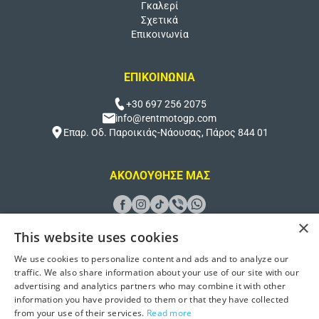
Γκαλερί
Σχετικά
Επικοινωνία
ΕΠΙΚΟΙΝΩΝΙΑ
+30 697 256 2075
info@rentmotogp.com
Επαρ. Οδ. Παροικιάς-Νάουσας, Πάρος 844 01
ΑΚΟΛΟΥΘΗΣΕ ΜΑΣ
×
This website uses cookies
We use cookies to personalize content and ads and to analyze our
Σχεδιασμός και ανάπτυξη από
Better Host
traffic. We also share information about your use of our site with our
advertising and analytics partners who may combine it with other
© 2026 Rent Moto GP Paros. Όλα τα δικαιώματα διατηρούνται
information you have provided to them or that they have collected
Πολιτική Απορρήτου
from your use of their services.
Read more