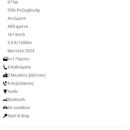
67 hp
35λτ Ρεζερβουάρ
Αυτόματο
ABS φρένα
161 km/h
5.0 lt/100klm
Μοντέλο 2023
4+1 Πόρτες
4 Καθίσματα
2 Μεγάλες βαλίτσες
6 Αερόσακους
Audio
Bluetooth
Air condition
Start & Stop