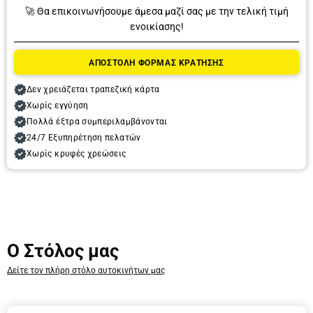
🚀 Θα επικοινωνήσουμε άμεσα μαζί σας με την τελική τιμή
ενοικίασης!
Παραλαβή
ΑΠΟΣΤΟΛΗ ΦΟΡΜΑΣ ΚΡΑΤΗΣΗΣ
Ημερομηνία
Δεν χρειάζεται τραπεζική κάρτα
Χωρίς εγγύηση
Πολλά έξτρα συμπεριλαμβάνονται
Ώρα
24/7 Εξυπηρέτηση πελατών
Χωρίς κρυφές χρεώσεις
Παράδοση
Ο Στόλος μας
Ημερομηνία
Δείτε τον πλήρη στόλο αυτοκινήτων μας
Ώρα